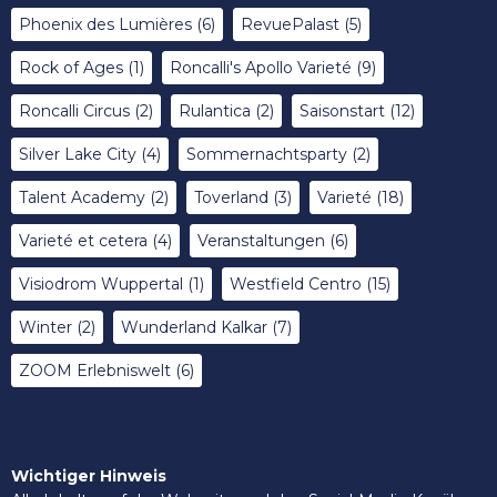
Phoenix des Lumières
(6)
RevuePalast
(5)
Rock of Ages
(1)
Roncalli's Apollo Varieté
(9)
Roncalli Circus
(2)
Rulantica
(2)
Saisonstart
(12)
Silver Lake City
(4)
Sommernachtsparty
(2)
Talent Academy
(2)
Toverland
(3)
Varieté
(18)
Varieté et cetera
(4)
Veranstaltungen
(6)
Visiodrom Wuppertal
(1)
Westfield Centro
(15)
Winter
(2)
Wunderland Kalkar
(7)
ZOOM Erlebniswelt
(6)
Wichtiger Hinweis