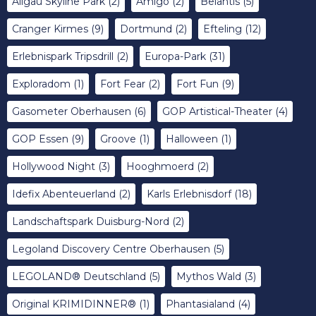
Allgäu Skyline Park
(2)
Amigo
(2)
Belantis
(5)
Cranger Kirmes
(9)
Dortmund
(2)
Efteling
(12)
Erlebnispark Tripsdrill
(2)
Europa-Park
(31)
Exploradom
(1)
Fort Fear
(2)
Fort Fun
(9)
Gasometer Oberhausen
(6)
GOP Artistical-Theater
(4)
GOP Essen
(9)
Groove
(1)
Halloween
(1)
Hollywood Night
(3)
Hooghmoerd
(2)
Idefix Abenteuerland
(2)
Karls Erlebnisdorf
(18)
Landschaftspark Duisburg-Nord
(2)
Legoland Discovery Centre Oberhausen
(5)
LEGOLAND® Deutschland
(5)
Mythos Wald
(3)
Original KRIMIDINNER®
(1)
Phantasialand
(4)