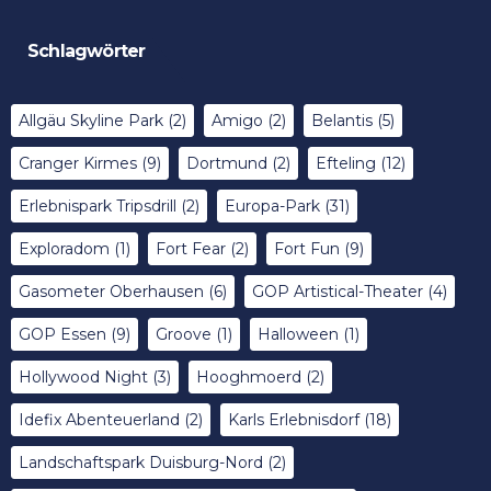
Schlagwörter
Allgäu Skyline Park
(2)
Amigo
(2)
Belantis
(5)
Cranger Kirmes
(9)
Dortmund
(2)
Efteling
(12)
Erlebnispark Tripsdrill
(2)
Europa-Park
(31)
Exploradom
(1)
Fort Fear
(2)
Fort Fun
(9)
Gasometer Oberhausen
(6)
GOP Artistical-Theater
(4)
GOP Essen
(9)
Groove
(1)
Halloween
(1)
Hollywood Night
(3)
Hooghmoerd
(2)
Idefix Abenteuerland
(2)
Karls Erlebnisdorf
(18)
Landschaftspark Duisburg-Nord
(2)