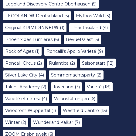
Legoland Discovery Centre Oberhausen
(5)
LEGOLAND® Deutschland
(5)
Mythos Wald
(3)
Original KRIMIDINNER®
(1)
Phantasialand
(4)
Phoenix des Lumières
(6)
RevuePalast
(5)
Rock of Ages
(1)
Roncalli's Apollo Varieté
(9)
Roncalli Circus
(2)
Rulantica
(2)
Saisonstart
(12)
Silver Lake City
(4)
Sommernachtsparty
(2)
Talent Academy
(2)
Toverland
(3)
Varieté
(18)
Varieté et cetera
(4)
Veranstaltungen
(6)
Visiodrom Wuppertal
(1)
Westfield Centro
(15)
Winter
(2)
Wunderland Kalkar
(7)
ZOOM Erlebniswelt
(6)