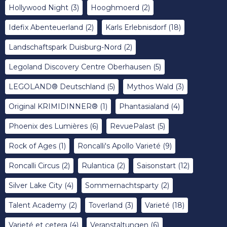
Hollywood Night
(3)
Hooghmoerd
(2)
Idefix Abenteuerland
(2)
Karls Erlebnisdorf
(18)
Landschaftspark Duisburg-Nord
(2)
Legoland Discovery Centre Oberhausen
(5)
LEGOLAND® Deutschland
(5)
Mythos Wald
(3)
Original KRIMIDINNER®
(1)
Phantasialand
(4)
Phoenix des Lumières
(6)
RevuePalast
(5)
Rock of Ages
(1)
Roncalli's Apollo Varieté
(9)
Roncalli Circus
(2)
Rulantica
(2)
Saisonstart
(12)
Silver Lake City
(4)
Sommernachtsparty
(2)
Talent Academy
(2)
Toverland
(3)
Varieté
(18)
Varieté et cetera
(4)
Veranstaltungen
(6)