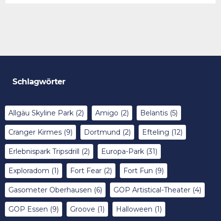
Schlagwörter
Allgäu Skyline Park
(2)
Amigo
(2)
Belantis
(5)
Cranger Kirmes
(9)
Dortmund
(2)
Efteling
(12)
Erlebnispark Tripsdrill
(2)
Europa-Park
(31)
Exploradom
(1)
Fort Fear
(2)
Fort Fun
(9)
Gasometer Oberhausen
(6)
GOP Artistical-Theater
(4)
GOP Essen
(9)
Groove
(1)
Halloween
(1)