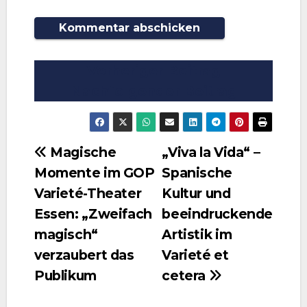
Vorheriger Beitrag
Nachfolgender Beitrag
Beitragsnavigation
Magische
„Viva la Vida“ –
Momente im GOP
Spanische
Varieté-Theater
Kultur und
Essen: „Zweifach
beeindruckende
magisch“
Artistik im
verzaubert das
Varieté et
Publikum
cetera