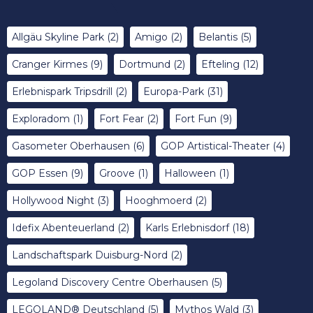
Allgäu Skyline Park
(2)
Amigo
(2)
Belantis
(5)
Cranger Kirmes
(9)
Dortmund
(2)
Efteling
(12)
Erlebnispark Tripsdrill
(2)
Europa-Park
(31)
Exploradom
(1)
Fort Fear
(2)
Fort Fun
(9)
Gasometer Oberhausen
(6)
GOP Artistical-Theater
(4)
GOP Essen
(9)
Groove
(1)
Halloween
(1)
Hollywood Night
(3)
Hooghmoerd
(2)
Idefix Abenteuerland
(2)
Karls Erlebnisdorf
(18)
Landschaftspark Duisburg-Nord
(2)
Legoland Discovery Centre Oberhausen
(5)
LEGOLAND® Deutschland
(5)
Mythos Wald
(3)