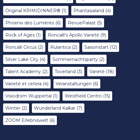
Original KRIMIDINNER®
(1)
Phantasialand
(4)
Phoenix des Lumières
(6)
RevuePalast
(5)
Rock of Ages
(1)
Roncalli's Apollo Varieté
(9)
Roncalli Circus
(2)
Rulantica
(2)
Saisonstart
(12)
Silver Lake City
(4)
Sommernachtsparty
(2)
Talent Academy
(2)
Toverland
(3)
Varieté
(18)
Varieté et cetera
(4)
Veranstaltungen
(6)
Visiodrom Wuppertal
(1)
Westfield Centro
(15)
Winter
(2)
Wunderland Kalkar
(7)
ZOOM Erlebniswelt
(6)