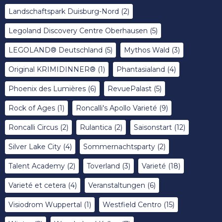
Landschaftspark Duisburg-Nord
(2)
Legoland Discovery Centre Oberhausen
(5)
LEGOLAND® Deutschland
(5)
Mythos Wald
(3)
Original KRIMIDINNER®
(1)
Phantasialand
(4)
Phoenix des Lumières
(6)
RevuePalast
(5)
Rock of Ages
(1)
Roncalli's Apollo Varieté
(9)
Roncalli Circus
(2)
Rulantica
(2)
Saisonstart
(12)
Silver Lake City
(4)
Sommernachtsparty
(2)
Talent Academy
(2)
Toverland
(3)
Varieté
(18)
Varieté et cetera
(4)
Veranstaltungen
(6)
Visiodrom Wuppertal
(1)
Westfield Centro
(15)