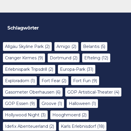
Schlagwörter
Allgäu Skyline Park
(2)
Amigo
(2)
Belantis
(5)
Cranger Kirmes
(9)
Dortmund
(2)
Efteling
(12)
Erlebnispark Tripsdrill
(2)
Europa-Park
(31)
Exploradom
(1)
Fort Fear
(2)
Fort Fun
(9)
Gasometer Oberhausen
(6)
GOP Artistical-Theater
(4)
GOP Essen
(9)
Groove
(1)
Halloween
(1)
Hollywood Night
(3)
Hooghmoerd
(2)
Idefix Abenteuerland
(2)
Karls Erlebnisdorf
(18)