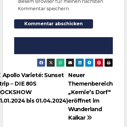
diesem Browser für meinen nächsten
Kommentar speichern.
Vorheriger Beitrag
Nachfolgender Beitrag
Beitragsnavigation
Apollo Varieté: Sunset
Neuer
trip – DIE 80S
Themenbereich
ROCKSHOW
„Kernie’s Dorf“
11.01.2024 bis 01.04.2024)
eröffnet im
Wunderland
Kalkar