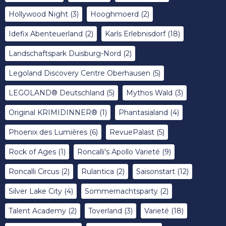
Hollywood Night
(3)
Hooghmoerd
(2)
Idefix Abenteuerland
(2)
Karls Erlebnisdorf
(18)
Landschaftspark Duisburg-Nord
(2)
Legoland Discovery Centre Oberhausen
(5)
LEGOLAND® Deutschland
(5)
Mythos Wald
(3)
Original KRIMIDINNER®
(1)
Phantasialand
(4)
Phoenix des Lumières
(6)
RevuePalast
(5)
Rock of Ages
(1)
Roncalli's Apollo Varieté
(9)
Roncalli Circus
(2)
Rulantica
(2)
Saisonstart
(12)
Silver Lake City
(4)
Sommernachtsparty
(2)
Talent Academy
(2)
Toverland
(3)
Varieté
(18)