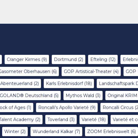
Cranger Kirmes
(9)
Dortmund
(2)
Efteling
(12)
Erlebni
Gasometer Oberhausen
(6)
GOP Artistical-Theater
(4)
GOP 
x Abenteuerland
(2)
Karls Erlebnisdorf
(18)
Landschaftspark 
GOLAND® Deutschland
(5)
Mythos Wald
(3)
Original KR
ock of Ages
(1)
Roncalli's Apollo Varieté
(9)
Roncalli Circus
(2
Talent Academy
(2)
Toverland
(3)
Varieté
(18)
Varieté et c
Winter
(2)
Wunderland Kalkar
(7)
ZOOM Erlebniswelt
(6)