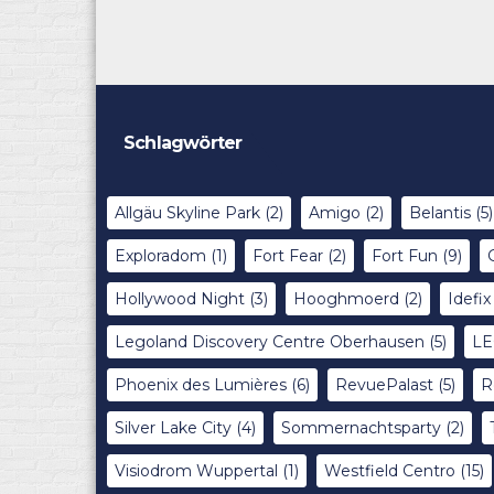
Schlagwörter
Allgäu Skyline Park
(2)
Amigo
(2)
Belantis
(5)
Exploradom
(1)
Fort Fear
(2)
Fort Fun
(9)
Hollywood Night
(3)
Hooghmoerd
(2)
Idefi
Legoland Discovery Centre Oberhausen
(5)
LE
Phoenix des Lumières
(6)
RevuePalast
(5)
R
Silver Lake City
(4)
Sommernachtsparty
(2)
Visiodrom Wuppertal
(1)
Westfield Centro
(15)