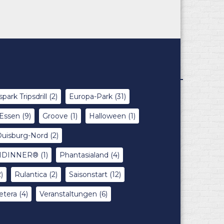
spark Tripsdrill
(2)
Europa-Park
(31)
Essen
(9)
Groove
(1)
Halloween
(1)
Duisburg-Nord
(2)
IMIDINNER®
(1)
Phantasialand
(4)
)
Rulantica
(2)
Saisonstart
(12)
etera
(4)
Veranstaltungen
(6)