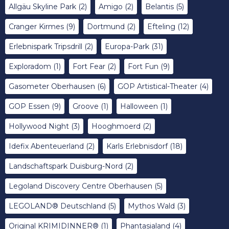
Allgäu Skyline Park
(2)
Amigo
(2)
Belantis
(5)
Cranger Kirmes
(9)
Dortmund
(2)
Efteling
(12)
Erlebnispark Tripsdrill
(2)
Europa-Park
(31)
Exploradom
(1)
Fort Fear
(2)
Fort Fun
(9)
Gasometer Oberhausen
(6)
GOP Artistical-Theater
(4)
GOP Essen
(9)
Groove
(1)
Halloween
(1)
Hollywood Night
(3)
Hooghmoerd
(2)
Idefix Abenteuerland
(2)
Karls Erlebnisdorf
(18)
Landschaftspark Duisburg-Nord
(2)
Legoland Discovery Centre Oberhausen
(5)
LEGOLAND® Deutschland
(5)
Mythos Wald
(3)
Original KRIMIDINNER®
(1)
Phantasialand
(4)