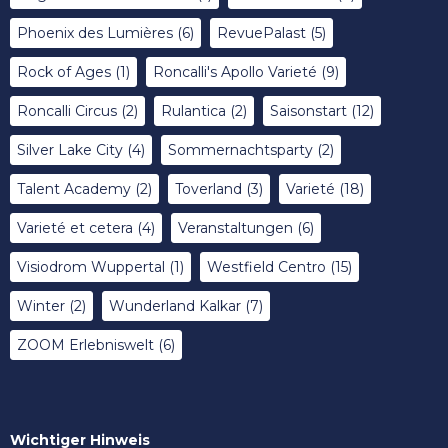
Phoenix des Lumières
(6)
RevuePalast
(5)
Rock of Ages
(1)
Roncalli's Apollo Varieté
(9)
Roncalli Circus
(2)
Rulantica
(2)
Saisonstart
(12)
Silver Lake City
(4)
Sommernachtsparty
(2)
Talent Academy
(2)
Toverland
(3)
Varieté
(18)
Varieté et cetera
(4)
Veranstaltungen
(6)
Visiodrom Wuppertal
(1)
Westfield Centro
(15)
Winter
(2)
Wunderland Kalkar
(7)
ZOOM Erlebniswelt
(6)
Wichtiger Hinweis