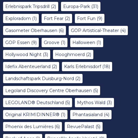
Erlebnispark Tripsdrill
(2)
Europa-Park
(31)
Exploradom
(1)
Fort Fear
(2)
Fort Fun
(9)
Gasometer Oberhausen
(6)
GOP Artistical-Theater
(4)
GOP Essen
(9)
Groove
(1)
Halloween
(1)
Hollywood Night
(3)
Hooghmoerd
(2)
Idefix Abenteuerland
(2)
Karls Erlebnisdorf
(18)
Landschaftspark Duisburg-Nord
(2)
Legoland Discovery Centre Oberhausen
(5)
LEGOLAND® Deutschland
(5)
Mythos Wald
(3)
Original KRIMIDINNER®
(1)
Phantasialand
(4)
Phoenix des Lumières
(6)
RevuePalast
(5)