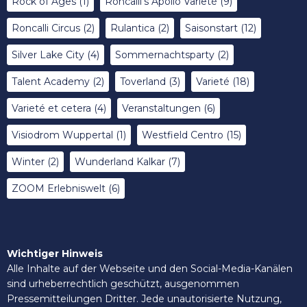
Rock of Ages
(1)
Roncalli's Apollo Varieté
(9)
Roncalli Circus
(2)
Rulantica
(2)
Saisonstart
(12)
Silver Lake City
(4)
Sommernachtsparty
(2)
Talent Academy
(2)
Toverland
(3)
Varieté
(18)
Varieté et cetera
(4)
Veranstaltungen
(6)
Visiodrom Wuppertal
(1)
Westfield Centro
(15)
Winter
(2)
Wunderland Kalkar
(7)
ZOOM Erlebniswelt
(6)
Wichtiger Hinweis
Alle Inhalte auf der Webseite und den Social-Media-Kanälen
sind urheberrechtlich geschützt, ausgenommen
Pressemitteilungen Dritter. Jede unautorisierte Nutzung,