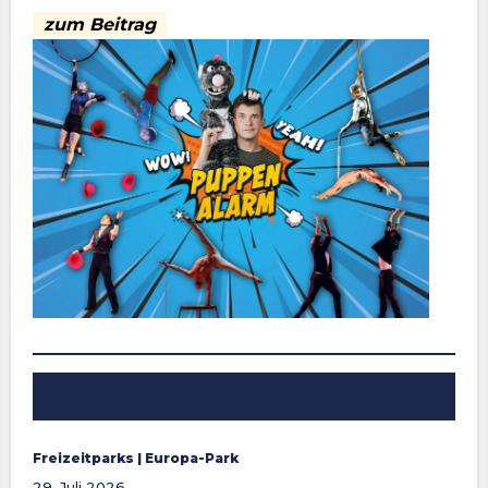
zum Beitrag
„SNORRI 4D“ erhält Kurzfilmpreis beim Giffoni Film
Festival
Freizeitparks
 | 
Europa-Park
29. Juli 2026