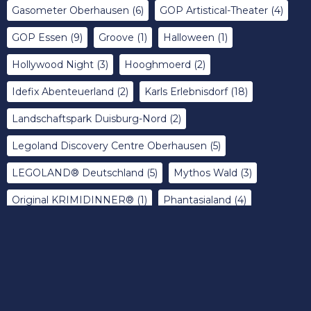
Gasometer Oberhausen
(6)
GOP Artistical-Theater
(4)
GOP Essen
(9)
Groove
(1)
Halloween
(1)
Hollywood Night
(3)
Hooghmoerd
(2)
Idefix Abenteuerland
(2)
Karls Erlebnisdorf
(18)
Landschaftspark Duisburg-Nord
(2)
Legoland Discovery Centre Oberhausen
(5)
LEGOLAND® Deutschland
(5)
Mythos Wald
(3)
Original KRIMIDINNER®
(1)
Phantasialand
(4)
Phoenix des Lumières
(6)
RevuePalast
(5)
Rock of Ages
(1)
Roncalli's Apollo Varieté
(9)
Roncalli Circus
(2)
Rulantica
(2)
Saisonstart
(12)
Silver Lake City
(4)
Sommernachtsparty
(2)