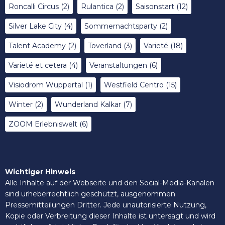
Roncalli Circus
(2)
Rulantica
(2)
Saisonstart
(12)
Silver Lake City
(4)
Sommernachtsparty
(2)
Talent Academy
(2)
Toverland
(3)
Varieté
(18)
Varieté et cetera
(4)
Veranstaltungen
(6)
Visiodrom Wuppertal
(1)
Westfield Centro
(15)
Winter
(2)
Wunderland Kalkar
(7)
ZOOM Erlebniswelt
(6)
Wichtiger Hinweis
Alle Inhalte auf der Webseite und den Social-Media-Kanälen
sind urheberrechtlich geschützt, ausgenommen
Pressemitteilungen Dritter. Jede unautorisierte Nutzung,
Kopie oder Verbreitung dieser Inhalte ist untersagt und wird