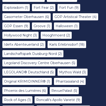
Exploradom
(1)
Fort Fear
(2)
Fort Fun
(9)
Gasometer Oberhausen
(6)
GOP Artistical-Theater
(4)
GOP Essen
(9)
Groove
(1)
Halloween
(1)
Hollywood Night
(3)
Hooghmoerd
(2)
Idefix Abenteuerland
(2)
Karls Erlebnisdorf
(18)
Landschaftspark Duisburg-Nord
(2)
Legoland Discovery Centre Oberhausen
(5)
LEGOLAND® Deutschland
(5)
Mythos Wald
(3)
Original KRIMIDINNER®
(1)
Phantasialand
(4)
Phoenix des Lumières
(6)
RevuePalast
(5)
Rock of Ages
(1)
Roncalli's Apollo Varieté
(9)