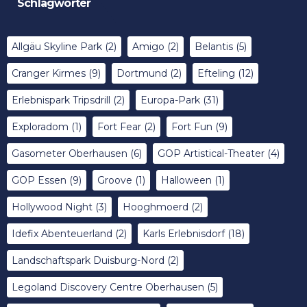
Schlagwörter
Allgäu Skyline Park
(2)
Amigo
(2)
Belantis
(5)
Cranger Kirmes
(9)
Dortmund
(2)
Efteling
(12)
Erlebnispark Tripsdrill
(2)
Europa-Park
(31)
Exploradom
(1)
Fort Fear
(2)
Fort Fun
(9)
Gasometer Oberhausen
(6)
GOP Artistical-Theater
(4)
GOP Essen
(9)
Groove
(1)
Halloween
(1)
Hollywood Night
(3)
Hooghmoerd
(2)
Idefix Abenteuerland
(2)
Karls Erlebnisdorf
(18)
Landschaftspark Duisburg-Nord
(2)
Legoland Discovery Centre Oberhausen
(5)