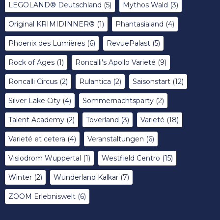
LEGOLAND® Deutschland
(5)
Mythos Wald
(3)
Original KRIMIDINNER®
(1)
Phantasialand
(4)
Phoenix des Lumières
(6)
RevuePalast
(5)
Rock of Ages
(1)
Roncalli's Apollo Varieté
(9)
Roncalli Circus
(2)
Rulantica
(2)
Saisonstart
(12)
Silver Lake City
(4)
Sommernachtsparty
(2)
Talent Academy
(2)
Toverland
(3)
Varieté
(18)
Varieté et cetera
(4)
Veranstaltungen
(6)
Visiodrom Wuppertal
(1)
Westfield Centro
(15)
Winter
(2)
Wunderland Kalkar
(7)
ZOOM Erlebniswelt
(6)