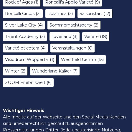
Rock of Ages
(1)
Roncalli's Apollo Varieté
(9)
Roncalli Circus
(2)
Rulantica
(2)
Saisonstart
(12)
Silver Lake City
(4)
Sommernachtsparty
(2)
Talent Academy
(2)
Toverland
(3)
Varieté
(18)
Varieté et cetera
(4)
Veranstaltungen
(6)
Visiodrom Wuppertal
(1)
Westfield Centro
(15)
Winter
(2)
Wunderland Kalkar
(7)
ZOOM Erlebniswelt
(6)
Wichtiger Hinweis
Alle Inhalte auf der Webseite und den Social-Media-Kanälen
sind urheberrechtlich geschützt, ausgenommen
Pressemitteilungen Dritter. Jede unautorisierte Nutzung,