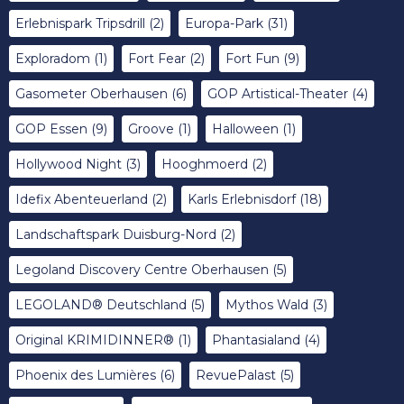
Erlebnispark Tripsdrill
(2)
Europa-Park
(31)
Exploradom
(1)
Fort Fear
(2)
Fort Fun
(9)
Gasometer Oberhausen
(6)
GOP Artistical-Theater
(4)
GOP Essen
(9)
Groove
(1)
Halloween
(1)
Hollywood Night
(3)
Hooghmoerd
(2)
Idefix Abenteuerland
(2)
Karls Erlebnisdorf
(18)
Landschaftspark Duisburg-Nord
(2)
Legoland Discovery Centre Oberhausen
(5)
LEGOLAND® Deutschland
(5)
Mythos Wald
(3)
Original KRIMIDINNER®
(1)
Phantasialand
(4)
Phoenix des Lumières
(6)
RevuePalast
(5)