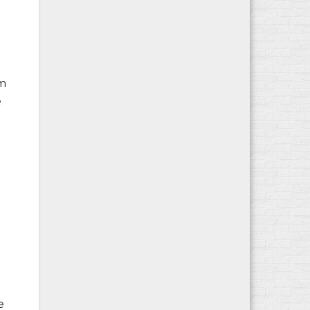
im
e
e