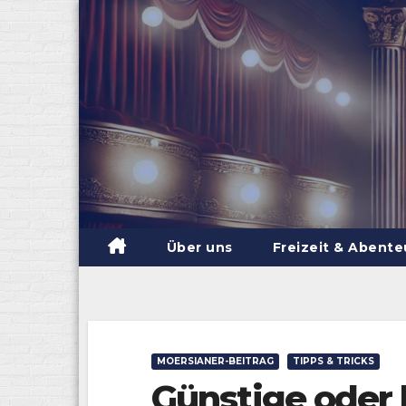
Skip
to
content
Über uns
Freizeit & Abent
MOERSIANER-BEITRAG
TIPPS & TRICKS
Günstige oder 