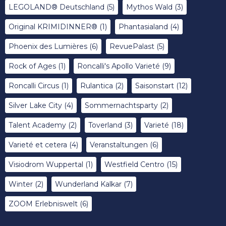
LEGOLAND® Deutschland
(5)
Mythos Wald
(3)
Original KRIMIDINNER®
(1)
Phantasialand
(4)
Phoenix des Lumières
(6)
RevuePalast
(5)
Rock of Ages
(1)
Roncalli's Apollo Varieté
(9)
Roncalli Circus
(1)
Rulantica
(2)
Saisonstart
(12)
Silver Lake City
(4)
Sommernachtsparty
(2)
Talent Academy
(2)
Toverland
(3)
Varieté
(18)
Varieté et cetera
(4)
Veranstaltungen
(6)
Visiodrom Wuppertal
(1)
Westfield Centro
(15)
Winter
(2)
Wunderland Kalkar
(7)
ZOOM Erlebniswelt
(6)