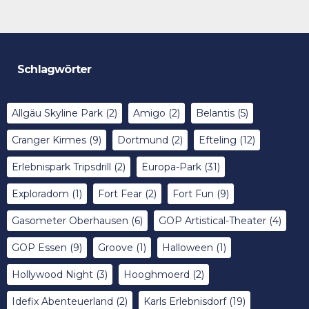
Schlagwörter
Allgäu Skyline Park
(2)
Amigo
(2)
Belantis
(5)
Cranger Kirmes
(9)
Dortmund
(2)
Efteling
(12)
Erlebnispark Tripsdrill
(2)
Europa-Park
(31)
Exploradom
(1)
Fort Fear
(2)
Fort Fun
(9)
Gasometer Oberhausen
(6)
GOP Artistical-Theater
(4)
GOP Essen
(9)
Groove
(1)
Halloween
(1)
Hollywood Night
(3)
Hooghmoerd
(2)
Idefix Abenteuerland
(2)
Karls Erlebnisdorf
(19)