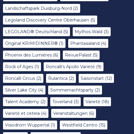
Landschaftspark Duisburg-Nord
(2)
Legoland Discovery Centre Oberhausen
(5)
LEGOLAND® Deutschland
(5)
Mythos Wald
(3)
Original KRIMIDINNER®
(1)
Phantasialand
(4)
Phoenix des Lumières
(6)
RevuePalast
(5)
Rock of Ages
(1)
Roncalli's Apollo Varieté
(9)
Roncalli Circus
(2)
Rulantica
(2)
Saisonstart
(12)
Silver Lake City
(4)
Sommernachtsparty
(2)
Talent Academy
(2)
Toverland
(3)
Varieté
(18)
Varieté et cetera
(4)
Veranstaltungen
(6)
Visiodrom Wuppertal
(1)
Westfield Centro
(15)