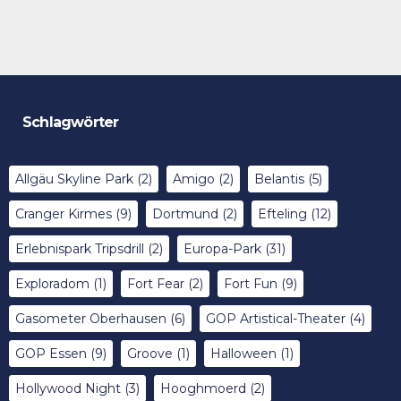
Schlagwörter
Allgäu Skyline Park
(2)
Amigo
(2)
Belantis
(5)
Cranger Kirmes
(9)
Dortmund
(2)
Efteling
(12)
Erlebnispark Tripsdrill
(2)
Europa-Park
(31)
Exploradom
(1)
Fort Fear
(2)
Fort Fun
(9)
Gasometer Oberhausen
(6)
GOP Artistical-Theater
(4)
GOP Essen
(9)
Groove
(1)
Halloween
(1)
Hollywood Night
(3)
Hooghmoerd
(2)