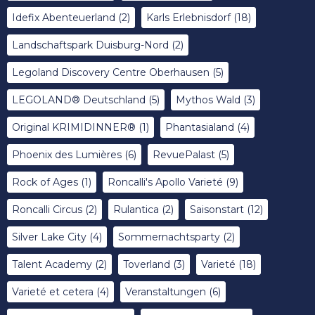
Idefix Abenteuerland
(2)
Karls Erlebnisdorf
(18)
Landschaftspark Duisburg-Nord
(2)
Legoland Discovery Centre Oberhausen
(5)
LEGOLAND® Deutschland
(5)
Mythos Wald
(3)
Original KRIMIDINNER®
(1)
Phantasialand
(4)
Phoenix des Lumières
(6)
RevuePalast
(5)
Rock of Ages
(1)
Roncalli's Apollo Varieté
(9)
Roncalli Circus
(2)
Rulantica
(2)
Saisonstart
(12)
Silver Lake City
(4)
Sommernachtsparty
(2)
Talent Academy
(2)
Toverland
(3)
Varieté
(18)
Varieté et cetera
(4)
Veranstaltungen
(6)