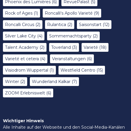
Phoenix des Lumières
(6)
RevuePalast
(5)
Rock of Ages
(1)
Roncalli's Apollo Varieté
(9)
Roncalli Circus
(2)
Rulantica
(2)
Saisonstart
(12)
Silver Lake City
(4)
Sommernachtsparty
(2)
Talent Academy
(2)
Toverland
(3)
Varieté
(18)
Varieté et cetera
(4)
Veranstaltungen
(6)
Visiodrom Wuppertal
(1)
Westfield Centro
(15)
Winter
(2)
Wunderland Kalkar
(7)
ZOOM Erlebniswelt
(6)
Wichtiger Hinweis
Alle Inhalte auf der Webseite und den Social-Media-Kanälen