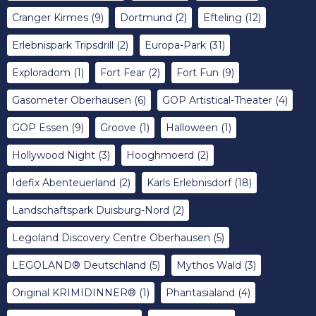
Cranger Kirmes
(9)
Dortmund
(2)
Efteling
(12)
Erlebnispark Tripsdrill
(2)
Europa-Park
(31)
Exploradom
(1)
Fort Fear
(2)
Fort Fun
(9)
Gasometer Oberhausen
(6)
GOP Artistical-Theater
(4)
GOP Essen
(9)
Groove
(1)
Halloween
(1)
Hollywood Night
(3)
Hooghmoerd
(2)
Idefix Abenteuerland
(2)
Karls Erlebnisdorf
(18)
Landschaftspark Duisburg-Nord
(2)
Legoland Discovery Centre Oberhausen
(5)
LEGOLAND® Deutschland
(5)
Mythos Wald
(3)
Original KRIMIDINNER®
(1)
Phantasialand
(4)